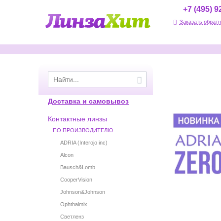
Дешевые контактные линзы в магазине Линза 
+7 (495) 9
Заказать обратн
Доставка и самовывоз
Контактные линзы
ПО ПРОИЗВОДИТЕЛЮ
ADRIA (Interojo inc)
Alcon
Bausch&Lomb
CooperVision
Johnson&Johnson
Ophthalmix
Светленз