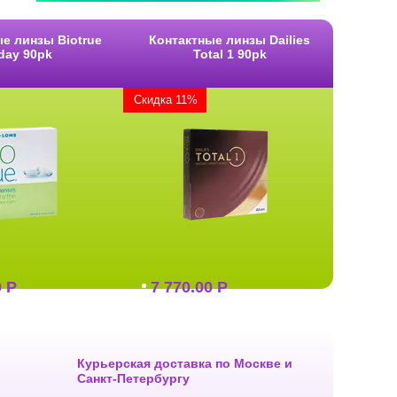
е линзы Biotrue
Контактные линзы Dailies
day 90pk
Total 1 90pk
Скидка 11%
0
Р
7 770.00
Р
Курьерская доставка по Москве и
Санкт-Петербургу