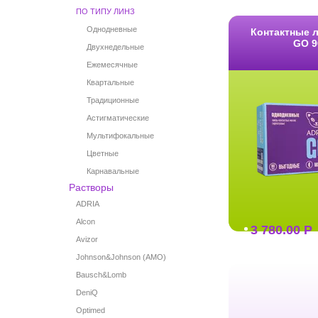
ПО ТИПУ ЛИНЗ
Однодневные
Контактные 
GО 9
Двухнедельные
Ежемесячные
Квартальные
Традиционные
Астигматические
Мультифокальные
Цветные
Карнавальные
Растворы
ADRIA
Alcon
3 780.00
Р
Avizor
Johnson&Johnson (AMO)
Bausch&Lomb
DeniQ
Optimed