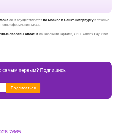
тавка
линз осуществляется
по Москве и Санкт-Петербургу
в течение
 после оформления заказа.
ичные способы оплаты:
банковскими картами, СБП, Yandex Pay, Sber
ках самым первым? Подпишись
Подписаться
 926 7665