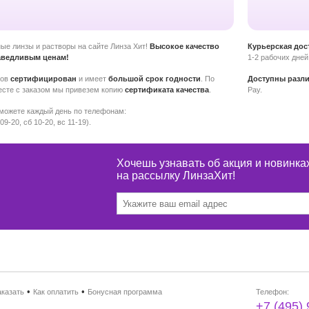
ные линзы и растворы на сайте Линза Хит!
Высокое качество
Курьерская дос
аведливым ценам!
1-2 рабочих дней
ров
сертифицирован
и имеет
большой срок годности
. По
Доступны разл
сте с заказом мы привезем копию
сертификата качества
.
Pay.
можете каждый день по телефонам:
 09-20, сб 10-20, вс 11-19).
Хочешь узнавать об акция и новин
на рассылку ЛинзаХит!
•
•
аказать
Как оплатить
Бонусная программа
Телефон:
+7 (495)